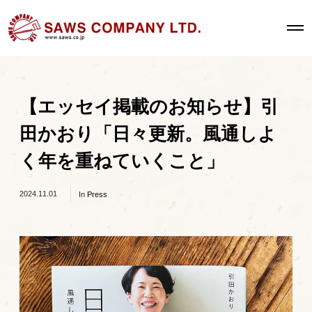
O
p
e
n
M
e
n
u
【エッセイ掲載のお知らせ】引
田かおり「日々更新。風通しよ
く年を重ねていくこと」
2024.11.01
In
Press