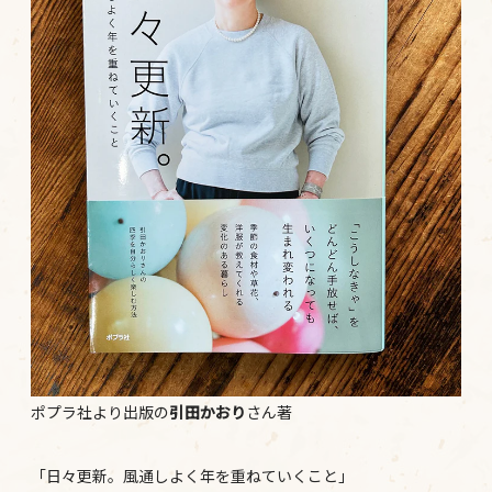
ポプラ社より出版の
引田かおり
さん著
「日々更新。風通しよく年を重ねていくこと」