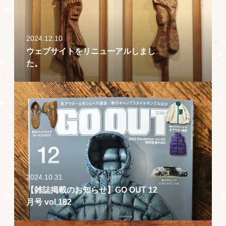
イ
ト
を
2024.12.10
リ
ウェブサイトをリニューアルしまし
ニ
た。
ュ
ー
【
ア
雑
ル
誌
し
掲
ま
載
し
の
た
お
。
2024.10.31
知
【雑誌掲載のお知らせ】GO OUT 12
ら
月号 vol,182
せ
】