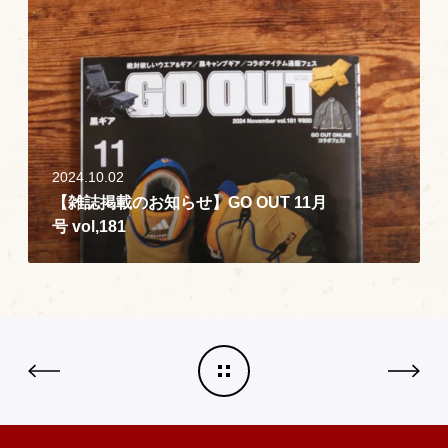
【
G
雑
O
誌
O
掲
U
載
T
の
1
お
2
2024.10.02
知
月
【雑誌掲載のお知らせ】GO OUT 11月
ら
号
号 vol,181
せ
v
】
o
G
l
O
,
O
1
U
8
T
2
1
1